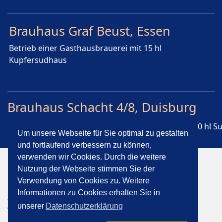
Brauhaus Graf Beust, Essen
Betrieb einer Gasthausbrauerei mit 15 hl
Kupfersudhaus
Brauhaus Schacht 4/8, Duisburg
Betrieb einer Gasthausbrauerei mit historischem 30 hl 
Um unsere Webseite für Sie optimal zu gestalten
und fortlaufend verbessern zu können,
verwenden wir Cookies. Durch die weitere
">
Nutzung der Webseite stimmen Sie der
Impressum
Kontakt
Datenschutzerklärung
Verwendung von Cookies zu. Weitere
Informationen zu Cookies erhalten Sie in
© BrewConTec | Markus Bormann | Marktstr. 35 | 56653
unserer
Datenschutzerklärung
Wehr | Fon +49 (0) 2636 / 80 99 40 | Mail
info@brewcontec.de
| Realisation
Homburg IT Services
/