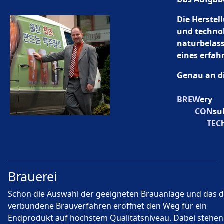
Die Herstel
und techno
naturbelas
eines erfah
Genau an di
BREW
ery
CON
su
TEC
Brauerei
Schon die Auswahl der geeigneten Brauanlage und das 
verbundene Brauverfahren eröffnet den Weg für ein
Endprodukt auf höchstem Qualitätsniveau. Dabei stehen